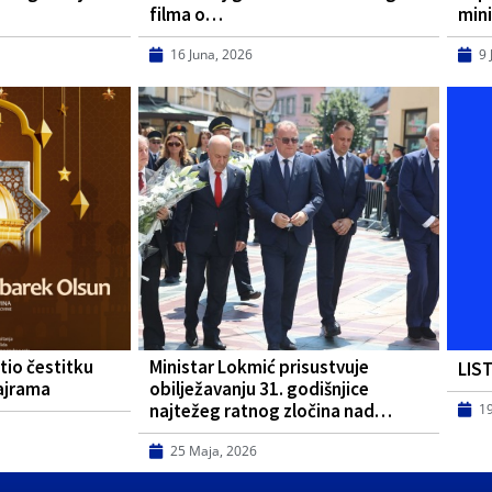
filma o…
mini
16 Juna, 2026
9 
tio čestitku
Ministar Lokmić prisustvuje
LIS
ajrama
obilježavanju 31. godišnjice
najtežeg ratnog zločina nad…
1
25 Maja, 2026