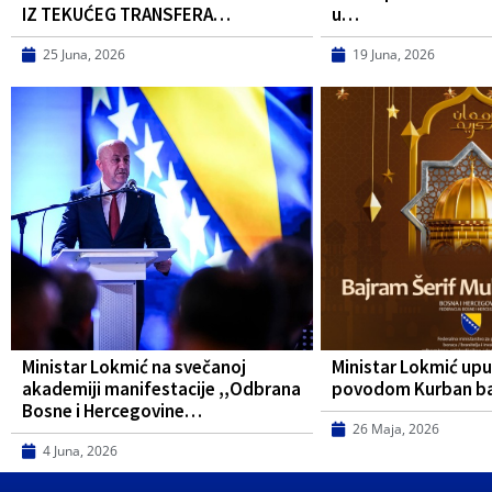
IZ TEKUĆEG TRANSFERA…
u…
25 Juna, 2026
19 Juna, 2026
Ministar Lokmić na svečanoj
Ministar Lokmić upu
akademiji manifestacije ,,Odbrana
povodom Kurban b
Bosne i Hercegovine…
26 Maja, 2026
4 Juna, 2026