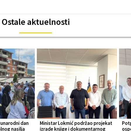
Ostale aktuelnosti
đunarodni dan
Ministar Lokmić podržao projekat
Pot
lnog nasilja
izrade knjige i dokumentarnog
osp