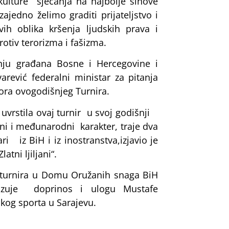
ulture sjećanja na najbolje sinove
jedno želimo graditi prijateljstvo i
h oblika kršenja ljudskih prava i
rotiv terorizma i fašizma.
anju građana Bosne i Hercegovine i
varević federalni ministar za pitanja
ora ovogodišnjeg Turnira.
uvrstila ovaj turnir u svoj godišnji
ni i međunarodni karakter, traje dva
ri iz BiH i iz inostranstva,izjavio je
tni ljiljani“.
turnira u Domu Oružanih snaga BiH
okazuje doprinos i ulogu Mustafe
skog sporta u Sarajevu.