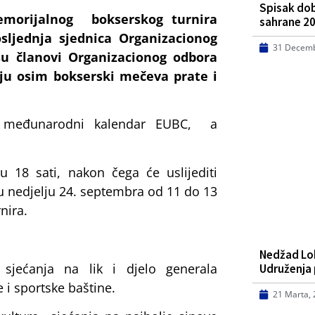
Spisak dob
morijalnog bokserskog turnira
sahrane 20
sljednja sjednica Organizacionog
31 Decemb
su članovi Organizacionog odbora
oju osim bokserski mečeva prate i
 u međunarodni kalendar EUBC, a
 18 sati, nakon čega će uslijediti
u nedjelju 24. septembra od 11 do 13
nira.
Nedžad Lo
 sjećanja na lik i djelo generala
Udruženja 
 i sportske baštine.
21 Marta,