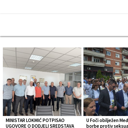
MINISTAR LOKMIĆ POTPISAO
U Foči obilježen Me
UGOVORE O DODJELI SREDSTAVA
borbe protiv seksua