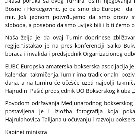
„Naša poruka sa ovog Turnira, osim njegovanja k
Bosne i Hercegovine, je da smo dio Europe i da za
mir. Još jednom potvrđujemo da smo protiv svi
sloboda, a posebno da smo uvijek bili i biti ćemo p
Naša želja je da ovaj Turnir doprinese zbližav
regije.“,istakao je na pres konferenciji Salko Buk
boraca i invalida i predsjednik Organizacionog odb
EUBC Europska amaterska bokserska asocijacija je 
kalendar takmičenja.Turnir ima tradicionalni poziv
dana, a na turniru će učešće uzeti najbolji takmiča
Hajrudin Pašić,predsjednik UO Bokserskog kluba „Zla
Povodom održavanja Medjunarodnog bokserskog 
postavljena je i izložba fotografija koja p
Hajrulahovica Talijana u očuvanju i razvoju bokser
Kabinet ministra