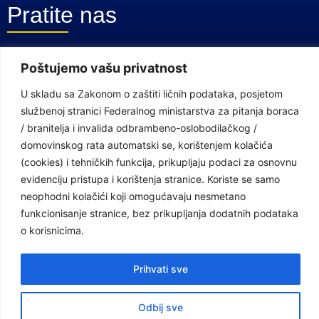
Pratite nas
Facebook Stranica
Poštujemo vašu privatnost
Youtube Kanal
U skladu sa Zakonom o zaštiti ličnih podataka, posjetom
službenoj stranici Federalnog ministarstva za pitanja boraca
Linkovi
/ branitelja i invalida odbrambeno-oslobodilačkog /
domovinskog rata automatski se, korištenjem kolačića
(cookies) i tehničkih funkcija, prikupljaju podaci za osnovnu
Vlada Federacije Bosne i Hercegovine
evidenciju pristupa i korištenja stranice. Koriste se samo
Federalno ministarstvo finansija
neophodni kolačići koji omogućavaju nesmetano
funkcionisanje stranice, bez prikupljanja dodatnih podataka
Federalni zavod za penzijsko i invalidsko osiguranje
o korisnicima.
Federalno ministarstvo rada i socijalne politike
Prihvati sve
Federalno ministarstvo za pitanja boraca /branitelja i invalida
odbrambeno-oslobodilačkog / domovinskog rata
Odbij sve