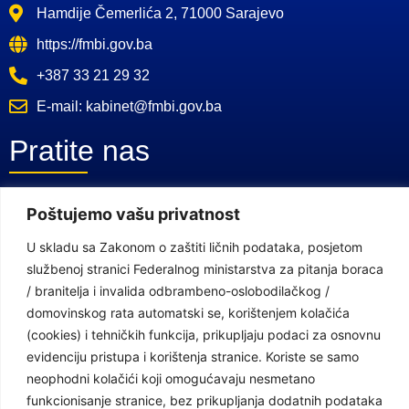
Hamdije Čemerlića 2, 71000 Sarajevo
https://fmbi.gov.ba
+387 33 21 29 32
E-mail: kabinet@fmbi.gov.ba
Pratite nas
Poštujemo vašu privatnost
Facebook Stranica
Youtube Kanal
U skladu sa Zakonom o zaštiti ličnih podataka, posjetom
službenoj stranici Federalnog ministarstva za pitanja boraca
Linkovi
/ branitelja i invalida odbrambeno-oslobodilačkog /
domovinskog rata automatski se, korištenjem kolačića
(cookies) i tehničkih funkcija, prikupljaju podaci za osnovnu
Vlada Federacije Bosne i Hercegovine
evidenciju pristupa i korištenja stranice. Koriste se samo
neophodni kolačići koji omogućavaju nesmetano
Federalno ministarstvo finansija
funkcionisanje stranice, bez prikupljanja dodatnih podataka