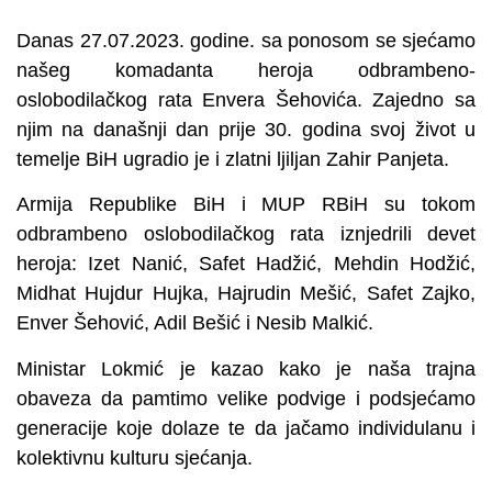
Danas 27.07.2023. godine. sa ponosom se sjećamo
našeg komadanta heroja odbrambeno-
oslobodilačkog rata Envera Šehovića. Zajedno sa
njim na današnji dan prije 30. godina svoj život u
temelje BiH ugradio je i zlatni ljiljan Zahir Panjeta.
Armija Republike BiH i MUP RBiH su tokom
odbrambeno oslobodilačkog rata iznjedrili devet
heroja: Izet Nanić, Safet Hadžić, Mehdin Hodžić,
Midhat Hujdur Hujka, Hajrudin Mešić, Safet Zajko,
Enver Šehović, Adil Bešić i Nesib Malkić.
Ministar Lokmić je kazao kako je naša trajna
obaveza da pamtimo velike podvige i podsjećamo
generacije koje dolaze te da jačamo individulanu i
kolektivnu kulturu sjećanja.