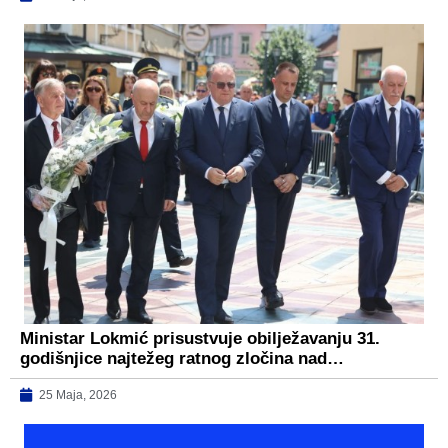
Ministar Lokmić prisustvuje obilježavanju 31.
godišnjice najtežeg ratnog zločina nad…
25 Maja, 2026