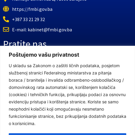
https://fmbi.gov.ba
+387 33 21 29 32
E-mail: kabinet@fmbi.gov.ba
Pratite nas
Poštujemo vašu privatnost
Facebook Stranica
U skladu sa Zakonom o zaštiti ličnih podataka, posjetom
službenoj stranici Federalnog ministarstva za pitanja
Youtube Kanal
boraca / branitelja i invalida odbrambeno-oslobodilačkog /
Linkovi
domovinskog rata automatski se, korištenjem kolačića
(cookies) i tehničkih funkcija, prikupljaju podaci za osnovnu
evidenciju pristupa i korištenja stranice. Koriste se samo
neophodni kolačići koji omogućavaju nesmetano
Vlada Federacije Bosne i Hercegovine
funkcionisanje stranice, bez prikupljanja dodatnih podataka
Federalno ministarstvo finansija
o korisnicima.
Federalni zavod za penzijsko i invalidsko osiguranje