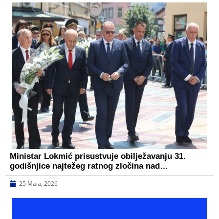
Ministar Lokmić prisustvuje obilježavanju 31.
godišnjice najtežeg ratnog zločina nad…
25 Maja, 2026