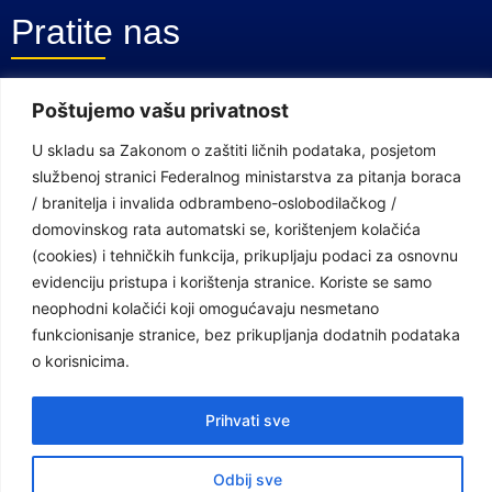
Pratite nas
Facebook Stranica
Poštujemo vašu privatnost
Youtube Kanal
U skladu sa Zakonom o zaštiti ličnih podataka, posjetom
službenoj stranici Federalnog ministarstva za pitanja boraca
Linkovi
/ branitelja i invalida odbrambeno-oslobodilačkog /
domovinskog rata automatski se, korištenjem kolačića
(cookies) i tehničkih funkcija, prikupljaju podaci za osnovnu
Vlada Federacije Bosne i Hercegovine
evidenciju pristupa i korištenja stranice. Koriste se samo
neophodni kolačići koji omogućavaju nesmetano
Federalno ministarstvo finansija
funkcionisanje stranice, bez prikupljanja dodatnih podataka
Federalni zavod za penzijsko i invalidsko osiguranje
o korisnicima.
Federalno ministarstvo rada i socijalne politike
Prihvati sve
Federalno ministarstvo za pitanja boraca /branitelja i invalida
odbrambeno-oslobodilačkog / domovinskog rata
Odbij sve