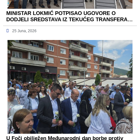
MINISTAR LOKMIĆ POTPISAO UGOVORE O
DODJELI SREDSTAVA IZ TEKUĆEG TRANSFERA…
25 Juna, 2026
U Foči obilježen Međunarodni dan borbe protiv