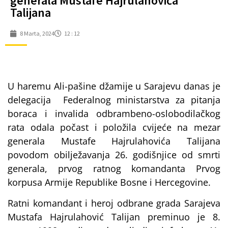
generala Mustafe Hajrulahovića
Talijana
8 Marta, 2024
12 : 12
U haremu Ali-pašine džamije u Sarajevu danas je
delegacija Federalnog ministarstva za pitanja
boraca i invalida odbrambeno-oslobodilačkog
rata odala počast i položila cvijeće na mezar
generala Mustafe Hajrulahovića Talijana
povodom obilježavanja 26. godišnjice od smrti
generala, prvog ratnog komandanta Prvog
korpusa Armije Republike Bosne i Hercegovine.
Ratni komandant i heroj odbrane grada Sarajeva
Mustafa Hajrulahović Talijan preminuo je 8.