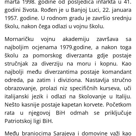
marta 1998. godine od posljedica infarkta u 41.
godini života. Rođen je u Banjoj Luci, 22. januara
1957. godine. U rodnom gradu je završio srednju
školu, nakon čega odlazi u vojnu školu.
Mornaričku vojnu akademiju završava sa
najboljim ocjenama 1979.godine, a nakon toga
školu za pomorskog diverzanta gdje postaje
stručnjak za diverziju na moru i kopnu. Kao
najbolji među diverzantima postaje komandant
odreda, pa zatim i diviziona. Nastavlja stručno
obrazovanje, prolazi niz specifičnih kurseva, uči
italijanski jezik i odlazi na školovanje u Italiju.
Nešto kasnije postaje kapetan korvete. Početkom
rata u njegovoj BiH odmah se priključuje
Patriotskoj ligi BiH.
Među braniocima Sarajeva i domovine važi kao