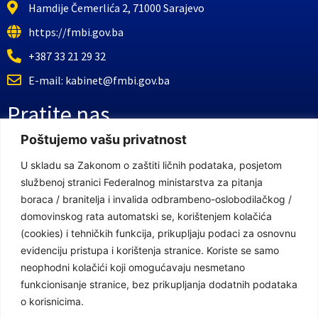
Hamdije Čemerlića 2, 71000 Sarajevo
https://fmbi.gov.ba
+387 33 21 29 32
E-mail: kabinet@fmbi.gov.ba
Pratite nas
Poštujemo vašu privatnost
Facebook Stranica
U skladu sa Zakonom o zaštiti ličnih podataka, posjetom
službenoj stranici Federalnog ministarstva za pitanja
Youtube Kanal
boraca / branitelja i invalida odbrambeno-oslobodilačkog /
Linkovi
domovinskog rata automatski se, korištenjem kolačića
(cookies) i tehničkih funkcija, prikupljaju podaci za osnovnu
evidenciju pristupa i korištenja stranice. Koriste se samo
neophodni kolačići koji omogućavaju nesmetano
Vlada Federacije Bosne i Hercegovine
funkcionisanje stranice, bez prikupljanja dodatnih podataka
Federalno ministarstvo finansija
o korisnicima.
Federalni zavod za penzijsko i invalidsko osiguranje