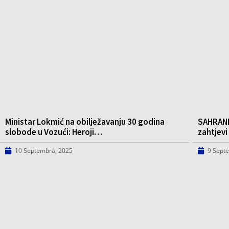
Ministar Lokmić na obilježavanju 30 godina
SAHRANE/
slobode u Vozući: Heroji…
zahtjev
10 Septembra, 2025
9 Sept