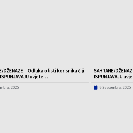
DŽENAZE – Odluka o listi korisnika čiji
SAHRANE/DŽENAZE –
i ISPUNJAVAJU uvjete…
ISPUNJAVAJU uvje
embra, 2025
9 Septembra, 2025