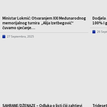
Ministar Lokmić: Otvaranjem XXI Međunarodnog
Dodjela 
memorijalnog turnira „Alija Izetbegović“
100% I 
čuvamo sjećanje…
26 Sep
27 Septembra, 2025
SAHRANE/DŽENAZE – Odluka o listi čiji zahtjevi
Trideset