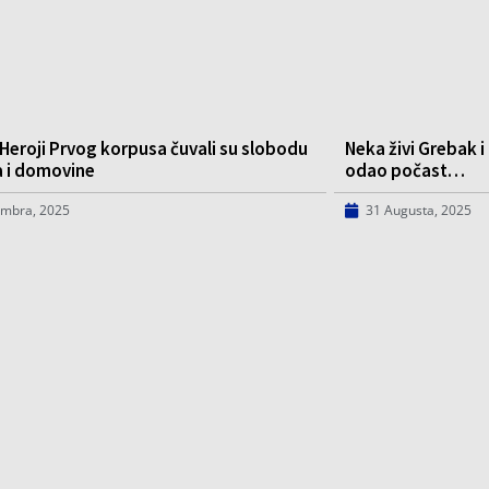
Heroji Prvog korpusa čuvali su slobodu
Neka živi Grebak i
a i domovine
odao počast…
embra, 2025
31 Augusta, 2025