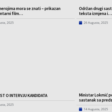
 herojima mora se znati – prikazan
Održan drugi sast
tarni film…
teksta izmjena i…
usta, 2025
26 Augusta, 2025
Ministar Lokmić p
ST O INTERVJU KANDIDATA
sastanak sa pre
usta, 2025
14 Augusta, 2025