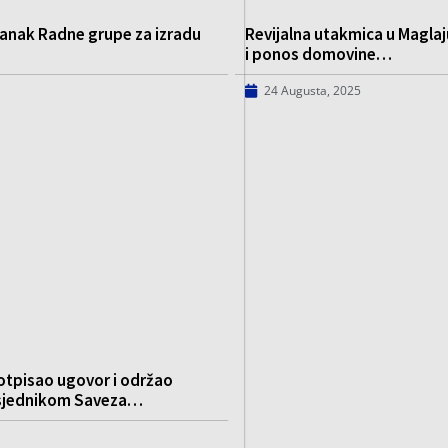
anak Radne grupe za izradu
Revijalna utakmica u Magla
i ponos domovine…
24 Augusta, 2025
otpisao ugovor i održao
dsjednikom Saveza…