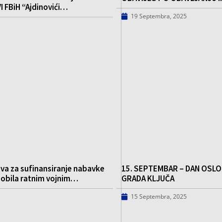
I FBiH “Ajdinovići…
19 Septembra, 2025
tva za sufinansiranje nabavke
15. SEPTEMBAR – DAN OSL
mobila ratnim vojnim…
GRADA KLJUČA
15 Septembra, 2025