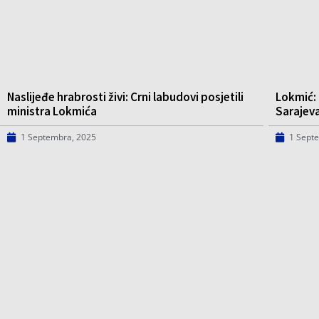
Naslijeđe hrabrosti živi: Crni labudovi posjetili
Lokmić: 
ministra Lokmića
Sarajev
1 Septembra, 2025
1 Sept