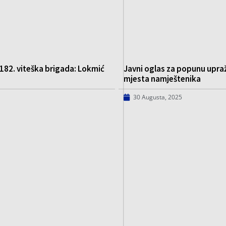
 182. viteška brigada: Lokmić
Javni oglas za popunu upra
mjesta namještenika
30 Augusta, 2025