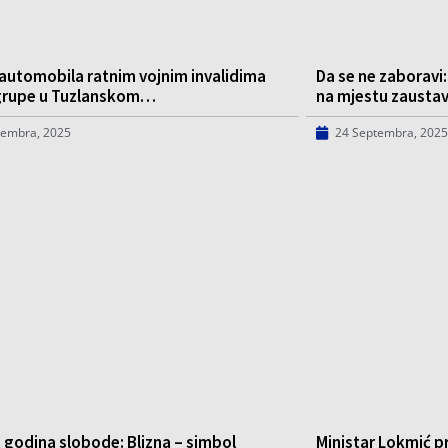
automobila ratnim vojnim invalidima
Da se ne zaboravi
grupe u Tuzlanskom…
na mjestu zausta
tembra, 2025
24 Septembra, 2025
 godina slobode: Blizna – simbol
Ministar Lokmić p