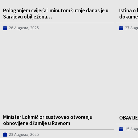
Polaganjem cvijeća i minutom šutnje danas je u
Istina o
Sarajevu obilježena…
dokumen
28 Augusta, 2025
27 Aug
Ministar Lokmić prisustvovao otvorenju
OBAVIJE
obnovljene džamije u Ravnom
15 Aug
23 Augusta, 2025