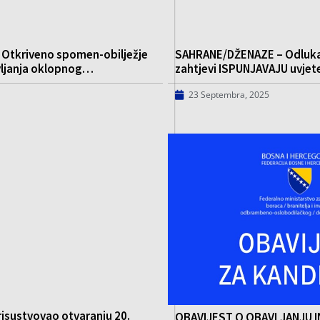
: Otkriveno spomen-obilježje
SAHRANE/DŽENAZE – Odluka o 
vljanja oklopnog…
zahtjevi ISPUNJAVAJU uvje
23 Septembra, 2025
risustvovao otvaranju 20.
OBAVIJEST O OBAVLJANJU 