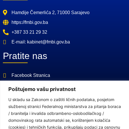
Hamdije Čemerlića 2, 71000 Sarajevo
https://fmbi.gov.ba
+387 33 21 29 32
E-mail: kabinet@fmbi.gov.ba
Pratite nas
Facebook Stranica
Youtube Kanal
Poštujemo vašu privatnost
Linkovi
U skladu sa Zakonom o zaštiti ličnih podataka, posjetom
službenoj stranici Federalnog ministarstva za pitanja boraca
/ branitelja i invalida odbrambeno-oslobodilačkog /
Vlada Federacije Bosne i Hercegovine
domovinskog rata automatski se, korištenjem kolačića
(cookies) i tehničkih funkcija, prikupljaju podaci za osnovnu
Federalno ministarstvo finansija